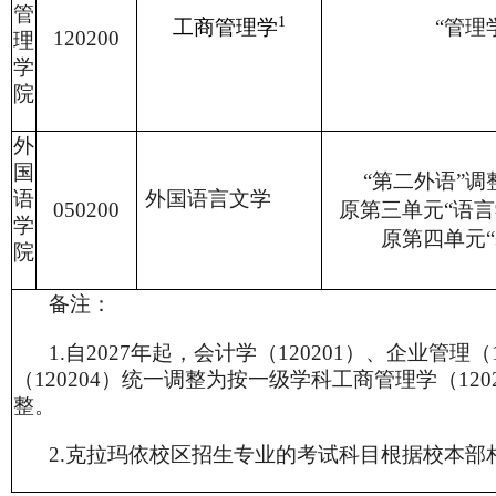
管
1
工商管理学
“管理
120200
理
学
院
外
国
“第二外语”调
语
外国语言文学
050200
原第三单元“语
学
原第四单元
院
备注：
1.
自2027年起，会计学（120201）、企业管理（
（120204）统一调整为按一级学科工商管理学（12
整。
2.
克拉玛依校区招生专业的考试科目根据校本部