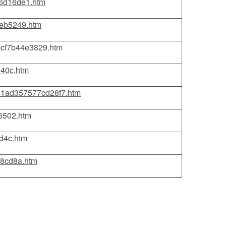
d6d16de1.htm
0eb5249.htm
9bcf7b44e3829.htm
d40c.htm
181ad357577cd28f7.htm
6502.htm
d4c.htm
68cd8a.htm