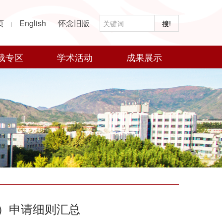
页
English
怀念旧版
搜!
|
载专区
学术活动
成果展示
生）申请细则汇总