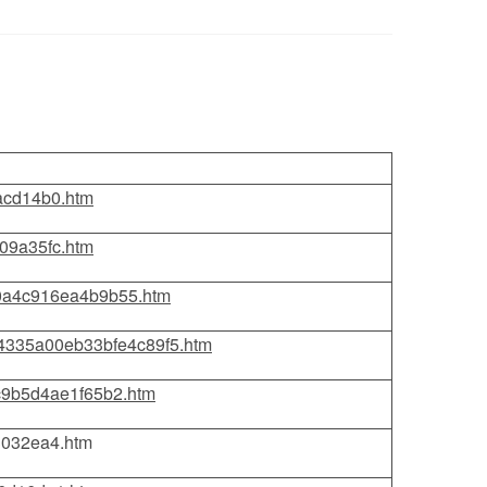
acd14b0.htm
a09a35fc.htm
ca0a4c916ea4b9b55.htm
1e4335a00eb33bfe4c89f5.htm
c9b5d4ae1f65b2.htm
3032ea4.htm