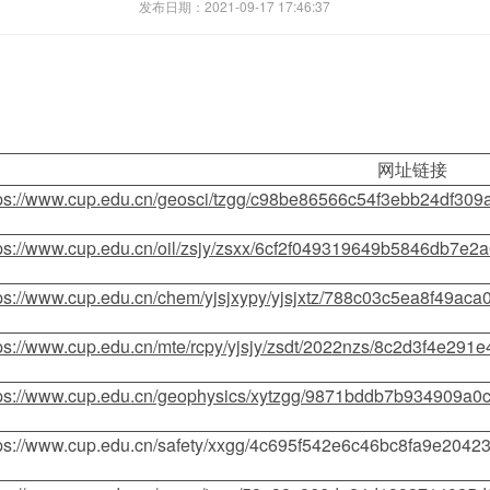
发布日期：2021-09-17 17:46:37
网址链接
tps://www.cup.edu.cn/geosci/tzgg/c98be86566c54f3ebb24df309
ps://www.cup.edu.cn/oil/zsjy/zsxx/6cf2f049319649b5846db7e2
tps://www.cup.edu.cn/chem/yjsjxypy/yjsjxtz/788c03c5ea8f49a
ps://www.cup.edu.cn/mte/rcpy/yjsjy/zsdt/2022nzs/8c2d3f4e29
tps://www.cup.edu.cn/geophysics/xytzgg/9871bddb7b934909a0
tps://www.cup.edu.cn/safety/xxgg/4c695f542e6c46bc8fa9e2042