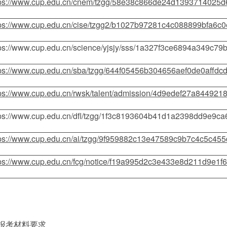
tps://www.cup.edu.cn/cnem/tzgg/58e38c866de24d1393714025
tps://www.cup.edu.cn/cise/tzgg2/b1027b97281c4c088899bfa6c
tps://www.cup.edu.cn/science/yjsjy/sss/1a327f3ce6894a349c7
tps://www.cup.edu.cn/sba/tzgg/644f05456b304656aef0de0affdc
tps://www.cup.edu.cn/rwsk/talent/admission/4d9edef27a84492
tps://www.cup.edu.cn/dfl/tzgg/1f3c8193604b41d1a2398dd9e9ca
tps://www.cup.edu.cn/ai/tzgg/9f959882c13e47589c9b7c4c5c455
tps://www.cup.edu.cn/fcg/notice/f19a995d2c3e433e8d211d9e1f
士报考材料要求