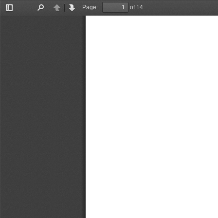
Page:
of 14
Toggle
Find
Previous
Next
Sidebar