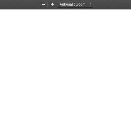
Zoom
Zoom
Out
In